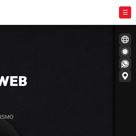
☰
 WEB
RISMO