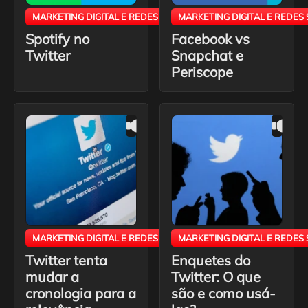
MARKETING DIGITAL E REDES SOCIAIS
MARKETING DIGITAL E REDES 
Spotify no
Facebook vs
Twitter
Snapchat e
Periscope
MARKETING DIGITAL E REDES SOCIAIS
MARKETING DIGITAL E REDES 
Twitter tenta
Enquetes do
mudar a
Twitter: O que
cronologia para a
são e como usá-