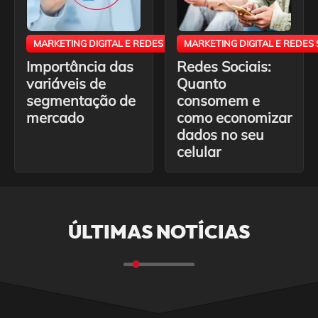
MARKETING DIGITAL E REDES SOCIAIS
MARKETING DIGITAL E REDES 
Importância das
Redes Sociais:
variáveis ​​de
Quanto
segmentação de
consomem e
mercado
como economizar
dados no seu
celular
ÚLTIMAS NOTÍCIAS