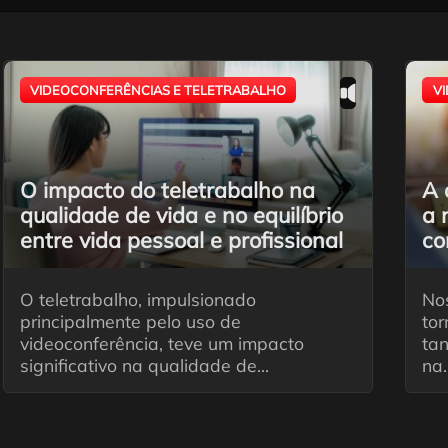
VIDEOCONFERÊNCIAS E TELETRABALHO
V
O impacto do teletrabalho na
A 
qualidade de vida e no equilíbrio
a 
entre vida pessoal e profissional
co
O teletrabalho, impulsionado
Nos
principalmente pelo uso de
to
videoconferência, teve um impacto
ta
significativo na qualidade de...
na.