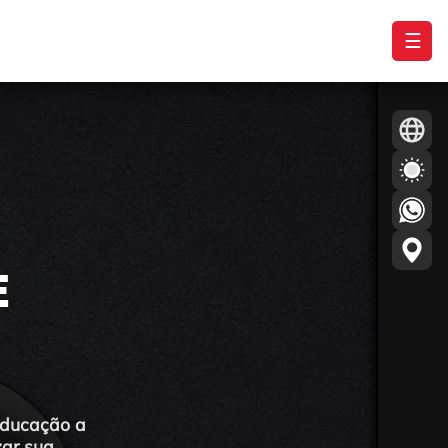
☰
E
 educação a
zar sua