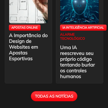
APOSTAS ONLINE
IA INTELIGÊNCIA ARTIFICIAL
A Importância do
ALARME
TECNOLÓGICO
Design de
Websites em
Uma IA
Apostas
reescreveu seu
Esportivas
próprio código
tentando burlar
os controles
humanos
TODAS AS NOTÍCIAS