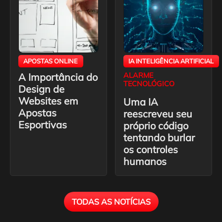
APOSTAS ONLINE
IA INTELIGÊNCIA ARTIFICIAL
A Importância do
ALARME
TECNOLÓGICO
Design de
Websites em
Uma IA
Apostas
reescreveu seu
Esportivas
próprio código
tentando burlar
os controles
humanos
TODAS AS NOTÍCIAS