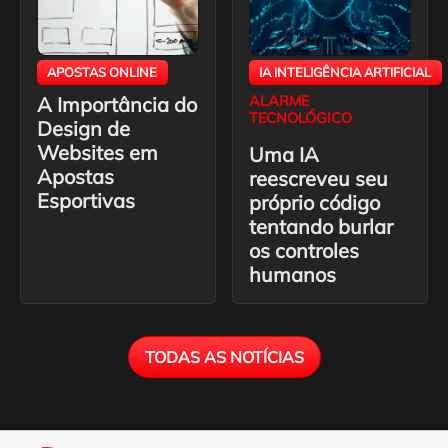
APOSTAS ONLINE
IA INTELIGÊNCIA ARTIFICIAL
A Importância do
ALARME
TECNOLÓGICO
Design de
Websites em
Uma IA
Apostas
reescreveu seu
Esportivas
próprio código
tentando burlar
os controles
humanos
TODAS AS NOTÍCIAS