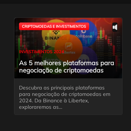
CRIPTOMOEDAS E INVESTIMENTOS
INVESTIMENTOS 2024
As 5 melhores plataformas para
negociação de criptomoedas
Descubra as principais plataformas
para negociação de criptomoedas em
2024. Da Binance à Libertex,
exploraremos as...