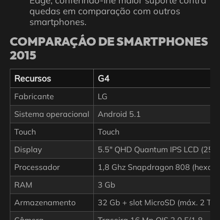
Edge, conferindo-lhe maior suporte contra
quedas em comparação com outros
smartphones.
COMPARAÇÁO DE SMARTPHONES
2015
Recursos
G4
Fabricante
LG
Sistema operacional
Android 5.1
Touch
Touch
Display
5.5" QHD Quantum IPS LCD (256
Processador
1,8 Ghz Snapdragon 808 (hexa-co
RAM
3 Gb
Armazenamento
32 Gb + slot MicroSD (máx. 2 TB)