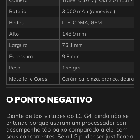
Câmera
Traseira 16 Mp OIS 2.0 F/1.8 - Fr
Bateria
3.000 mAh (removível)
Redes
LTE, CDMA, GSM
Alto
148,9 mm
Largura
76,1 mm
Espessura
9,8 mm
Peso
155 grs
Material e Cores
Cerâmica: cinza, branco, dourado
O PONTO NEGATIVO
Diante de tais virtudes do LG G4, ainda não se
entende porque usaram um processador com
desempenho tão baixo comparado a ele. com
seus concorrentes. Se a LG puder ser justificada