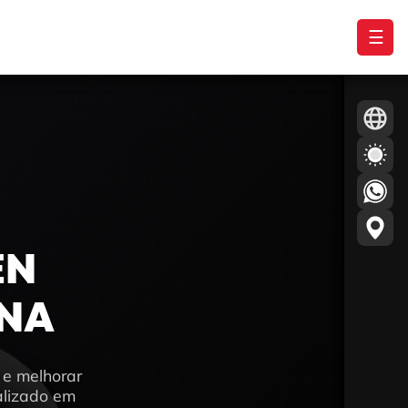
☰
EN
INA
 e melhorar
alizado em