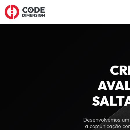
CR
AVA
SALT
Desenvolvemos um p
a comunicação com