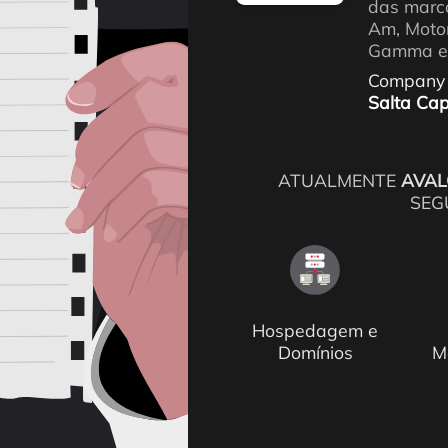
das marca
Am, Motom
Gamma em
Company
Salta Cap
ATUALMENTE
AVAL
SEG
Hospedagem e
Domínios
M