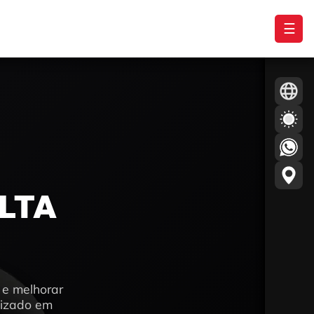
☰
ALTA
 e melhorar
lizado em