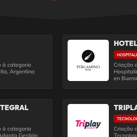
HOTEL
HOSPITAL
o à categoria
Criação d
lta, Argentina
Hospital
en Bueno
NTEGRAL
TRIPL
TECNOLO
o à categoria
Criação d
 Adapta Gestión
Tecnologi