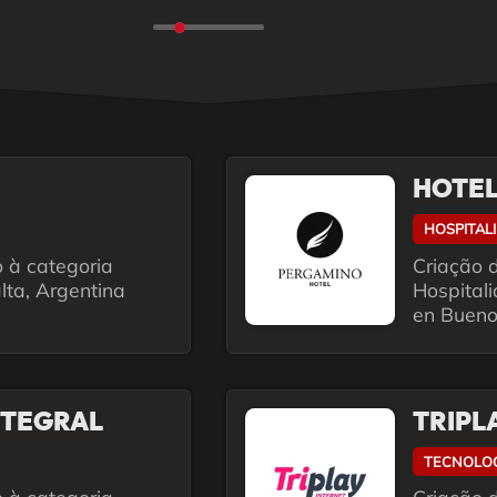
HOTEL
HOSPITAL
o à categoria
Criação d
lta, Argentina
Hospital
en Bueno
NTEGRAL
TRIPL
TECNOLO