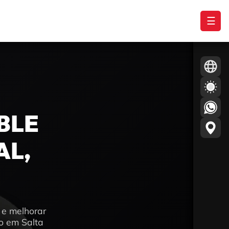
☰
BLE
AL,
 e melhorar
o em Salta