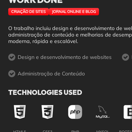
WORK DONE
CRIAÇÃO DE SITES
JORNAL ONLINE E BLOG
O trabalho incluiu design e desenvolvimento de we
administração de conteúdo e melhorias de desem
moderna, rápida e escalável.
Design e desenvolvimento de websites
Administração de Conteúdo
TECHNOLOGIES USED
HTML5
CSS3
PHP
MYSQL
BOOTS