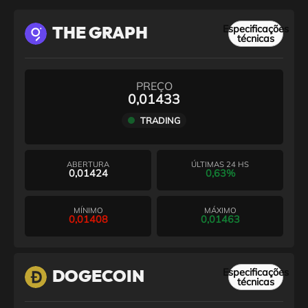
Especificações
THE GRAPH
técnicas
PREÇO
0,01433
TRADING
ABERTURA
ÚLTIMAS 24 HS
0,01424
0,63%
MÍNIMO
MÁXIMO
0,01408
0,01463
Especificações
DOGECOIN
técnicas