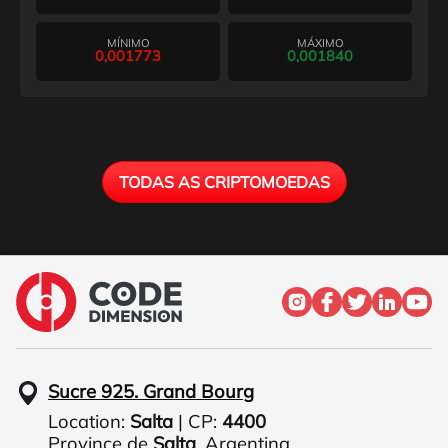
MÍNIMO
MÁXIMO
0,001773
0,001840
TODAS AS CRIPTOMOEDAS
Sucre 925. Grand Bourg
Location:
Salta
| CP:
4400
Province de
Salta
,
Argentina